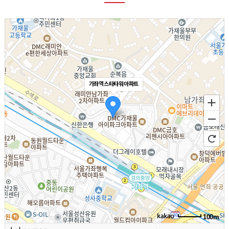
가좌역스타타워아파트
100m