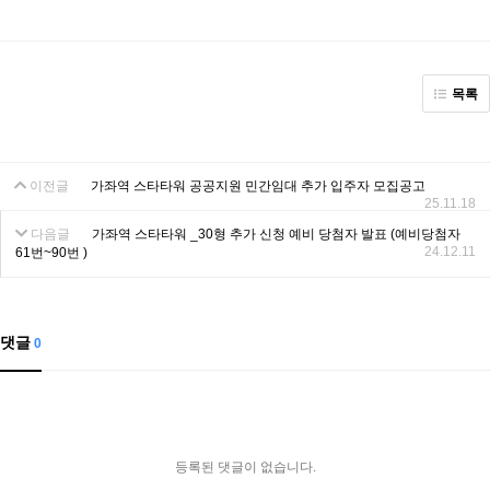
목록
이전글
가좌역 스타타워 공공지원 민간임대 추가 입주자 모집공고
25.11.18
다음글
가좌역 스타타워 _30형 추가 신청 예비 당첨자 발표 (예비당첨자
24.12.11
61번~90번 )
댓글
0
등록된 댓글이 없습니다.