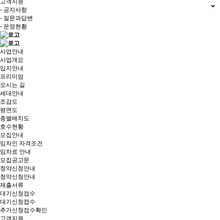
고객지원
- 공지사항
- 질문과답변
- 운영현황
사업안내
사업개요
입지안내
프리미엄
오시는 길
세대안내
조감도
평면도
층별배치도
호수현황
모집안내
임차인 자격조건
임차료 안내
모집공고문
청약신청안내
청약신청안내
제출서류
대기신청접수
대기신청접수
추가신청접수확인
고객지원