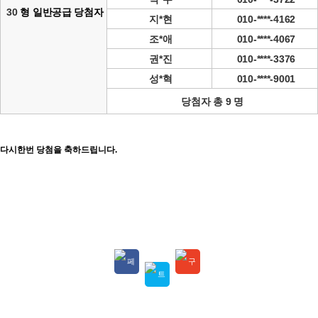
30
형 일반공급 당첨자
지*현
010-****-4162
조*애
010-****-4067
권*진
010-****-3376
성*혁
010-****-9001
당첨자 총 9 명
다시한번 당첨을 축하드립니다.