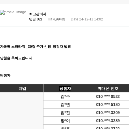
최고관리자
댓글 0건
Hit 4,994회
Date 24-12-11 14:02
가좌역 스타타워 _30형 추가 신청 당첨자 발표
당첨을 축하드립니다.
당첨자
타입
당첨자
휴대폰 번호
김*주
010-****-0522
김*연
010-****-5180
임*진
010-****-3209
황*이
010-****-3289
박*우
010-****-3722